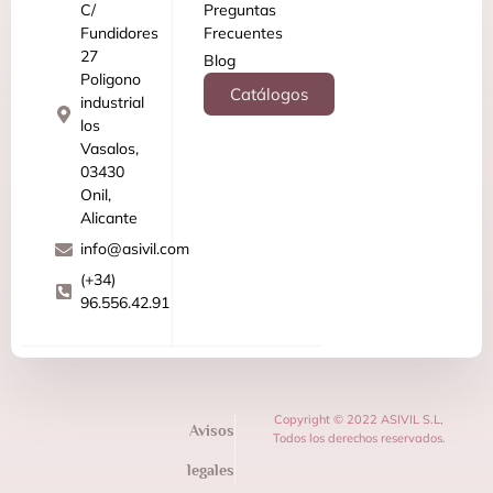
C/
Preguntas
Fundidores
Frecuentes
27
Blog
Poligono
Catálogos
industrial
los
Vasalos,
03430
Onil,
Alicante
info@asivil.com
(+34)
96.556.42.91
Copyright © 2022 ASIVIL S.L,
Avisos
Todos los derechos reservados.
legales