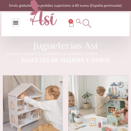
Envío gratuito para pedidos superiores a 60 euros (España peninsular)
0
Jugueterías Así
Portada
»
JUGUETES
»
JUGUETES DE MADERA Y OTROS
JUGUETES DE MADERA Y OTROS