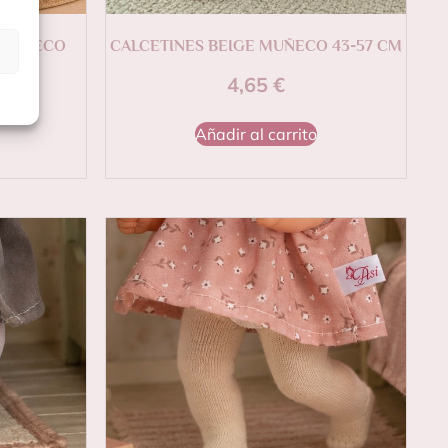
 MUÑECO
CALCETINES BEIGE MUÑECO 43-57 CM
4,65
€
Añadir al carrito