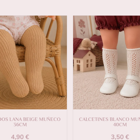
DOS LANA BEIGE MUÑECO
CALCETINES BLANCO MU
36CM
40CM
4,90
€
3,50
€