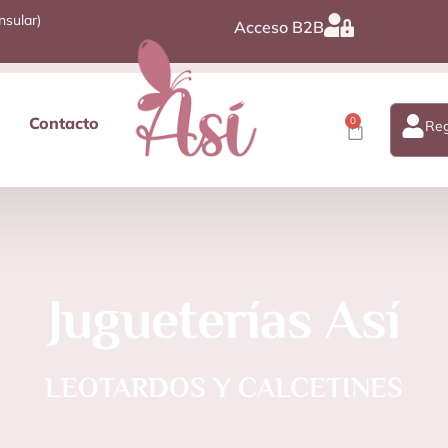
nsular)
Acceso B2B
Contacto
0
Reg
Jugueterías Así
LEOTARDOS Y CALCETINES