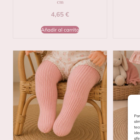
cm
4,65
€
Añadir al carrito
Par
alm
tec
ide
afe