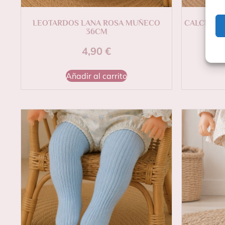
LEOTARDOS LANA ROSA MUÑECO
CALCETIN
36CM
4,90
€
Añadir al carrito