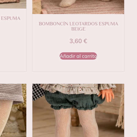
 ESPUMA
BOMBONCÍN LEOTARDOS ESPUMA
BEIGE
3,60
€
Añadir al carrito