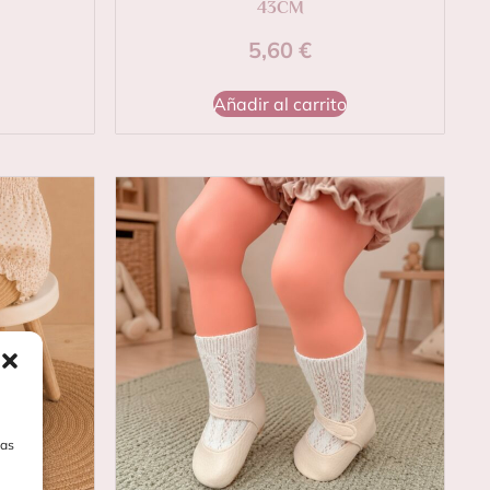
43CM
5,60
€
Añadir al carrito
las