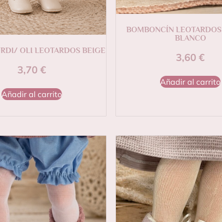
BOMBONCÍN LEOTARDOS
BLANCO
ORDI/ OLI LEOTARDOS BEIGE
3,60
€
3,70
€
Añadir al carrito
Añadir al carrito