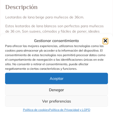
Descripción
Leotardos de lana beige para muñecos de 36cm.
Estos leotardos de lana blancos son perfectos para muñecos
de 36 cm. Son suaves, cómodos y fáciles de poner, ideales
para completar cualquier conjunto de ropa de tus muñecos.
Gestionar consentimiento
Hechos en España
Para ofrecer las mejores experiencias, utilizamos tecnologías como las
cookies para almacenar y/o acceder a la información del dispositivo. El
Nuestros accesorios para muñecos se fabrican en España por
consentimiento de estas tecnologías nos permitirá procesar datos como
Asivil, S.L. con materiales de buena calidad y un diseño propio.
el comportamiento de navegación o las identificaciones únicas en este
Cada prenda está pensada con cuidado y mucho detalle para
sitio. No consentir o retirar el consentimiento, puede afectar
que tus muñecos se vean bonitos en todo momento.
negativamente a ciertas características y funciones.
Características:
Aceptar
Color: beige
Denegar
Material: lana suave
Ver preferencias
Talla: para muñeco 36 cm
Política de cookies
Política de Privacidad y LOPD
Fabricado en España