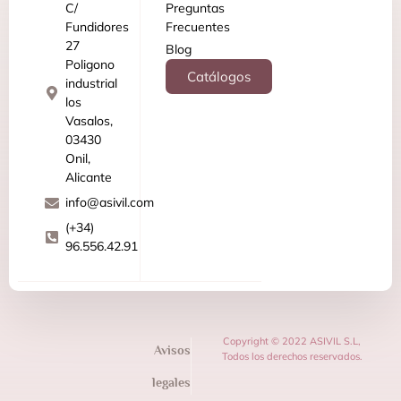
C/
Preguntas
Fundidores
Frecuentes
27
Blog
Poligono
Catálogos
industrial
los
Vasalos,
03430
Onil,
Alicante
info@asivil.com
(+34)
96.556.42.91
Copyright © 2022 ASIVIL S.L,
Avisos
Todos los derechos reservados.
legales