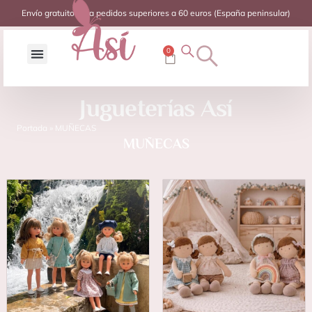
Envío gratuito para pedidos superiores a 60 euros (España peninsular)
0
Jugueterías Así
Portada
»
MUÑECAS
MUÑECAS