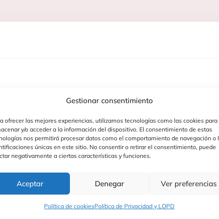
Gestionar consentimiento
cm
a ofrecer las mejores experiencias, utilizamos tecnologías como las cookies para
ara muñecos de 36 cm. Son suaves, cómodos y fáciles de pon
acenar y/o acceder a la información del dispositivo. El consentimiento de estas
nologías nos permitirá procesar datos como el comportamiento de navegación o 
ntificaciones únicas en este sitio. No consentir o retirar el consentimiento, puede
ctar negativamente a ciertas características y funciones.
 España por Asivil, S.L. con materiales de buena calidad y
se vean bonitos en todo momento.
Aceptar
Denegar
Ver preferencias
Política de cookies
Política de Privacidad y LOPD