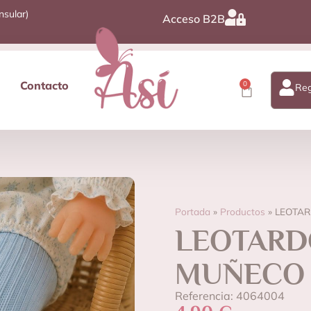
nsular)
Acceso B2B
Contacto
0
Reg
Portada
»
Productos
»
LEOTAR
LEOTARD
MUÑECO
Referencia: 4064004