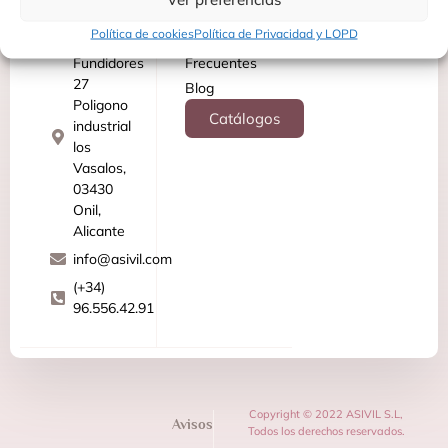
Contacta
Soporte
Política de cookies
Política de Privacidad y LOPD
C/
Preguntas
Fundidores
Frecuentes
27
Blog
Poligono
Catálogos
industrial
los
Vasalos,
03430
Onil,
Alicante
info@asivil.com
(+34)
96.556.42.91
Copyright © 2022 ASIVIL S.L,
Avisos
Todos los derechos reservados.