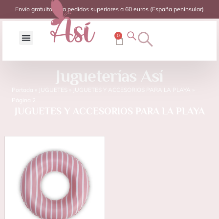
Envío gratuito para pedidos superiores a 60 euros (España peninsular)
0
Jugueterías Así
Portada
»
JUGUETES
»
JUGUETES Y ACCESORIOS PARA LA PLAYA
»
Página 2
JUGUETES Y ACCESORIOS PARA LA PLAYA