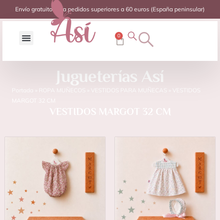
Envío gratuito para pedidos superiores a 60 euros (España peninsular)
0
Jugueterías Así
Portada
»
ROPA MUÑECOS
»
VESTIDOS PARA MUÑECAS
»
VESTIDOS
MARGOT 32 CM
VESTIDOS MARGOT 32 CM