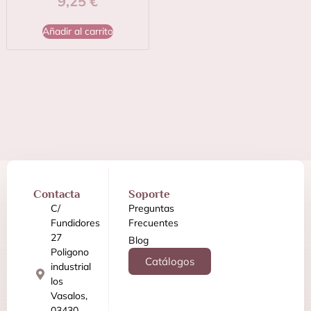
9,25
€
Añadir al carrito
Contacta
Soporte
C/
Preguntas
Fundidores
Frecuentes
27
Blog
Poligono
Catálogos
industrial
los
Vasalos,
03430