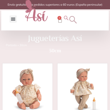
Envío gratuito para pedidos superiores a 60 euros (España peninsular)
0
Jugueterías Así
Portada
»
30cm
30cm