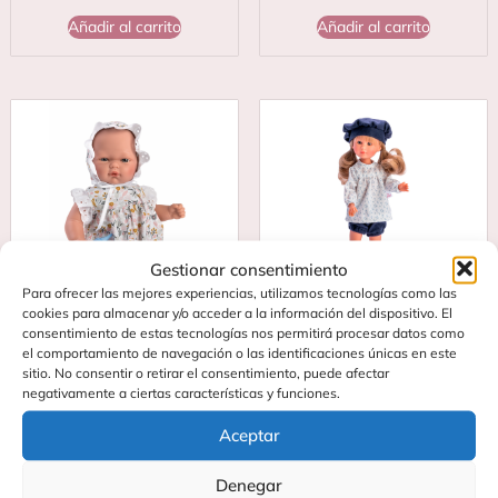
Añadir al carrito
Añadir al carrito
Gestionar consentimiento
Para ofrecer las mejores experiencias, utilizamos tecnologías como las
cookies para almacenar y/o acceder a la información del dispositivo. El
consentimiento de estas tecnologías nos permitirá procesar datos como
el comportamiento de navegación o las identificaciones únicas en este
OLI RANITA FLORES GRISES Y
CELIA CONJUNTO PANTALÓN
sitio. No consentir o retirar el consentimiento, puede afectar
ROSAS
AZUL
negativamente a ciertas características y funciones.
36,60
€
35,60
€
Aceptar
Añadir al carrito
Añadir al carrito
Denegar