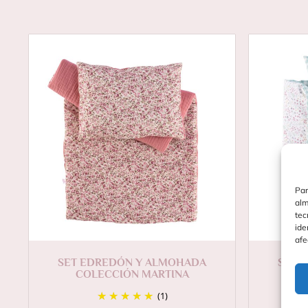
Par
alm
tec
ide
afe
SET EDREDÓN Y ALMOHADA
SET 
COLECCIÓN MARTINA
(1)