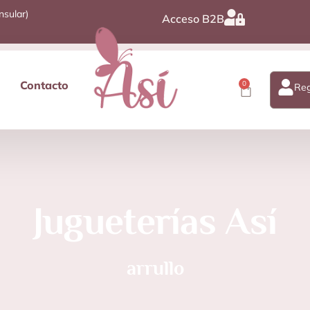
nsular)
Acceso B2B
Contacto
0
Reg
Jugueterías Así
arrullo