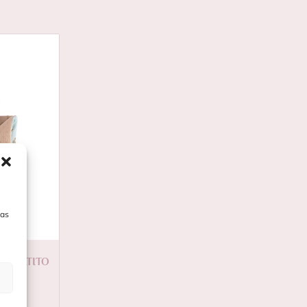
las
A PATITO
MEL