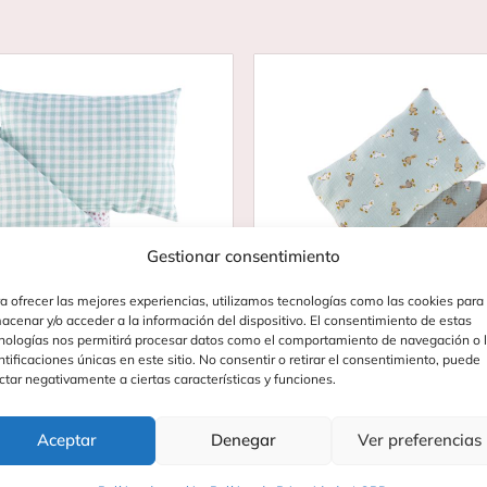
Gestionar consentimiento
a ofrecer las mejores experiencias, utilizamos tecnologías como las cookies para
acenar y/o acceder a la información del dispositivo. El consentimiento de estas
nologías nos permitirá procesar datos como el comportamiento de navegación o 
ntificaciones únicas en este sitio. No consentir o retirar el consentimiento, puede
ctar negativamente a ciertas características y funciones.
EDREDÓN Y ALMOHADA
SET EDREDÓN Y ALMOHAD
COLECCIÓN CLOE
ENZO VERDE Y CA
Aceptar
Denegar
Ver preferencias
(1)
14,20
€