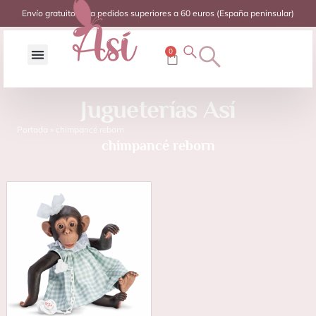
Envío gratuito para pedidos superiores a 60 euros (España peninsular)
0
Jugueterías Así
Portada
»
chimpancé reborn
chimpancé reborn