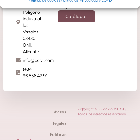
Política de cookies
Política de Privacidad y LOPD
27
Blog
Poligono
Catálogos
industrial
los
Vasalos,
03430
Onil,
Alicante
info@asivil.com
(+34)
96.556.42.91
Copyright © 2022 ASIVIL S.L,
Avisos
Todos los derechos reservados.
legales
Políticas