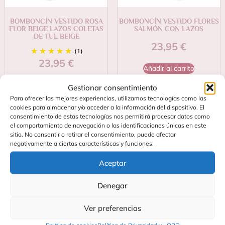
BOMBONCÍN VESTIDO ROSA
BOMBONCÍN VESTIDO FLORES
FLOR BEIGE LAZOS COLETAS
SALMÓN CON LAZOS
DE TUL BEIGE
23,95
€
(1)
23,95
€
Añadir al carrito
Añadir al carrito
Gestionar consentimiento
Para ofrecer las mejores experiencias, utilizamos tecnologías como las
cookies para almacenar y/o acceder a la información del dispositivo. El
consentimiento de estas tecnologías nos permitirá procesar datos como
el comportamiento de navegación o las identificaciones únicas en este
sitio. No consentir o retirar el consentimiento, puede afectar
negativamente a ciertas características y funciones.
Aceptar
Denegar
Contacta
Soporte
Ver preferencias
C/
Preguntas
Fundidores
Frecuentes