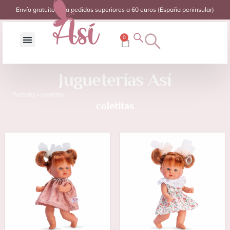
Envío gratuito para pedidos superiores a 60 euros (España peninsular)
0
Jugueterías Así
Portada
»
coletitas
coletitas