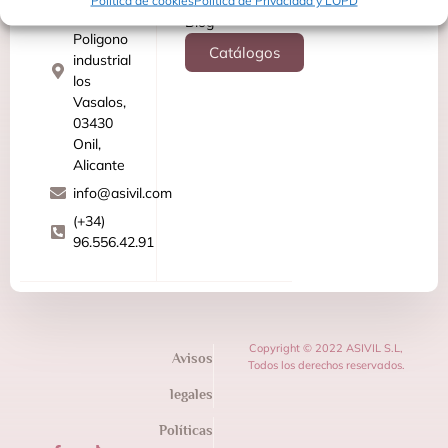
Política de cookies
Política de Privacidad y LOPD
27
Blog
Poligono
Catálogos
industrial
los
Vasalos,
03430
Onil,
Alicante
info@asivil.com
(+34)
96.556.42.91
Copyright © 2022 ASIVIL S.L,
Avisos
Todos los derechos reservados.
legales
Políticas