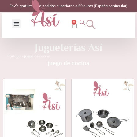
Envío gratuito para pedidos superiores a 60 euros (España peninsular)
0
Jugueterías Así
Portada
»
juego de cocina
juego de cocina