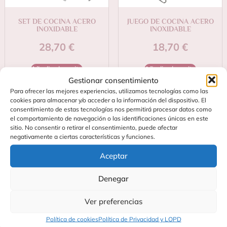
SET DE COCINA ACERO
JUEGO DE COCINA ACERO
INOXIDABLE
INOXIDABLE
28,70
€
18,70
€
Añadir al carrito
Añadir al carrito
Gestionar consentimiento
Para ofrecer las mejores experiencias, utilizamos tecnologías como las
cookies para almacenar y/o acceder a la información del dispositivo. El
consentimiento de estas tecnologías nos permitirá procesar datos como
el comportamiento de navegación o las identificaciones únicas en este
sitio. No consentir o retirar el consentimiento, puede afectar
negativamente a ciertas características y funciones.
Aceptar
Denegar
Contacta
Soporte
C/
Preguntas
Ver preferencias
Fundidores
Frecuentes
27
Política de cookies
Política de Privacidad y LOPD
Blog