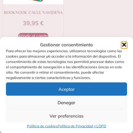
BOOKNOOK CALLE NAVIDEÑA
39,95
€
Añadir al carrito
Gestionar consentimiento
Para ofrecer las mejores experiencias, utilizamos tecnologías como las
cookies para almacenar y/o acceder a la información del dispositivo. El
consentimiento de estas tecnologías nos permitirá procesar datos como
el comportamiento de navegación o las identificaciones únicas en este
sitio. No consentir o retirar el consentimiento, puede afectar
negativamente a ciertas características y funciones.
Aceptar
Denegar
Contacta
Soporte
C/
Preguntas
Ver preferencias
Fundidores
Frecuentes
27
Blog
Política de cookies
Política de Privacidad y LOPD
Poligono