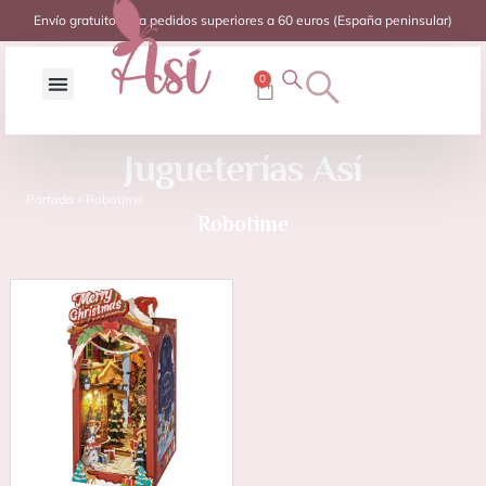
Envío gratuito para pedidos superiores a 60 euros (España peninsular)
0
Jugueterías Así
Portada
»
Robotime
Robotime