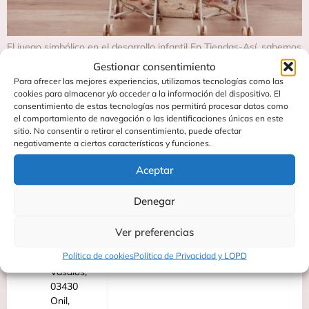
El juego simbólico en el desarrollo infantil En Tiendas-Así, sabemos
que el juego simbólico es una parte esencial del crecimiento de los
Gestionar consentimiento
niños. A través del cuidado de sus muñecos, los más pequeños
Para ofrecer las mejores experiencias, utilizamos tecnologías como las
desarrollan empatía, creatividad e imaginación. Por eso, además
cookies para almacenar y/o acceder a la información del dispositivo. El
de ofrecer todos los muñecos de la colección ASÍ, hemos querido
consentimiento de estas tecnologías nos permitirá procesar datos como
el comportamiento de navegación o las identificaciones únicas en este
ir un paso […]
sitio. No consentir o retirar el consentimiento, puede afectar
negativamente a ciertas características y funciones.
Aceptar
Contacta
Soporte
C/
Preguntas
Fundidores
Frecuentes
Denegar
27
Blog
Poligono
Ver preferencias
Catálogos
industrial
Política de cookies
Política de Privacidad y LOPD
los
Vasalos,
03430
Onil,