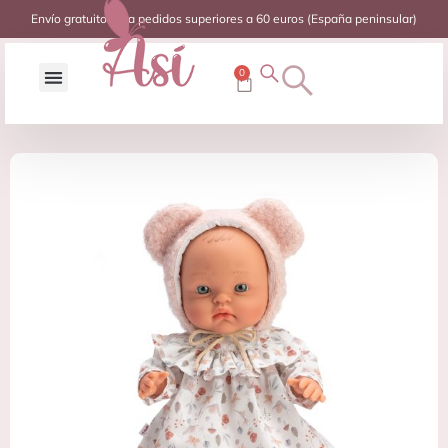
Envío gratuito para pedidos superiores a 60 euros (España peninsular)
0