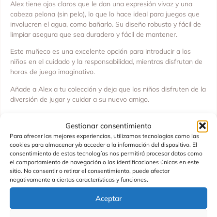
Alex tiene ojos claros que le dan una expresión vivaz y una
cabeza pelona (sin pelo), lo que lo hace ideal para juegos que
involucren el agua, como bañarlo. Su diseño robusto y fácil de
limpiar asegura que sea duradero y fácil de mantener.
Este muñeco es una excelente opción para introducir a los
niños en el cuidado y la responsabilidad, mientras disfrutan de
horas de juego imaginativo.
Añade a Alex a tu colección y deja que los niños disfruten de la
diversión de jugar y cuidar a su nuevo amigo.
¡Recibirás a Alex dentro de una preciosa caja de su tamaño!
Gestionar consentimiento
Medidas: 36 cm
Para ofrecer las mejores experiencias, utilizamos tecnologías como las
Material: Cuerpo entero de vinilo
cookies para almacenar y/o acceder a la información del dispositivo. El
consentimiento de estas tecnologías nos permitirá procesar datos como
Características: Ojos claros, pelón (sin pelo)
el comportamiento de navegación o las identificaciones únicas en este
Fabricado por: ASIVIL SL
sitio. No consentir o retirar el consentimiento, puede afectar
negativamente a ciertas características y funciones.
SKU: 0527690
Edad recomendada: no recomendado a menores de 3 años.
Aceptar