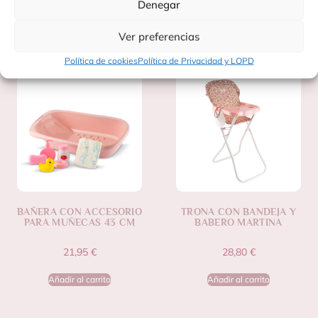
Denegar
Productos Relacionados
Ver preferencias
Política de cookies
Política de Privacidad y LOPD
BAÑERA CON ACCESORIO
TRONA CON BANDEJA Y
PARA MUÑECAS 43 CM
BABERO MARTINA
21,95
€
28,80
€
Añadir al carrito
Añadir al carrito