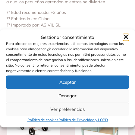
a que los pequeños aprendan mientras se divierten.
?? Edad recomendada: +3 años
?? Fabricado en: China
?? Importado por: ASIVIL SL
Un juguete perfecto para aprender hábitos de orden y limpieza
Gestionar consentimiento
de forma divertida
Para ofrecer las mejores experiencias, utilizamos tecnologías como las
cookies para almacenar y/o acceder a la información del dispositivo. El
consentimiento de estas tecnologías nos permitirá procesar datos como
el comportamiento de navegación o las identificaciones únicas en este
sitio. No consentir o retirar el consentimiento, puede afectar
Productos Relacionados
negativamente a ciertas características y funciones.
Aceptar
Denegar
Ver preferencias
Política de cookies
Política de Privacidad y LOPD