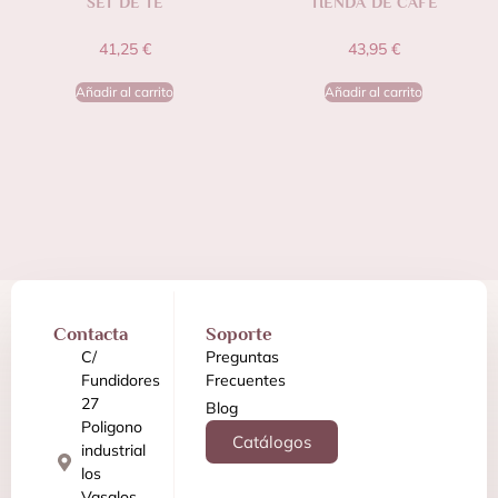
SET DE TÉ
TIENDA DE CAFÉ
41,25
€
43,95
€
Añadir al carrito
Añadir al carrito
Contacta
Soporte
C/
Preguntas
Fundidores
Frecuentes
27
Blog
Poligono
Catálogos
industrial
los
Vasalos,