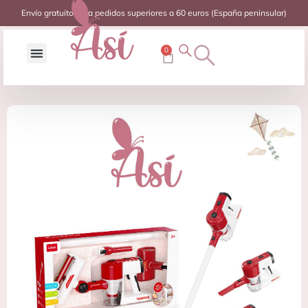
Envío gratuito para pedidos superiores a 60 euros (España peninsular)
0