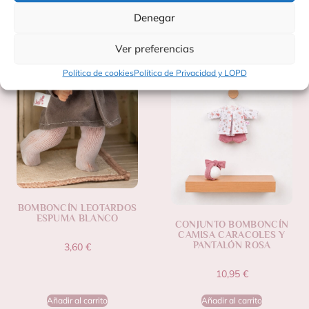
Denegar
Productos Relacionados
Ver preferencias
Política de cookies
Política de Privacidad y LOPD
BOMBONCÍN LEOTARDOS
ESPUMA BLANCO
CONJUNTO BOMBONCÍN
CAMISA CARACOLES Y
PANTALÓN ROSA
3,60
€
10,95
€
Añadir al carrito
Añadir al carrito