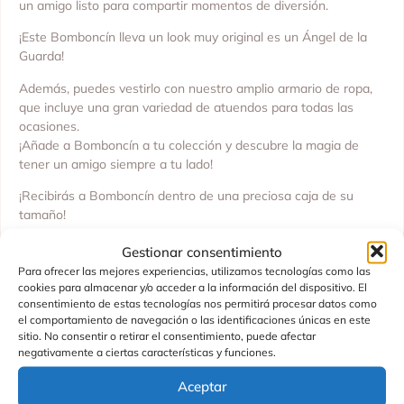
un amigo listo para compartir momentos de diversión.
¡Este Bomboncín lleva un look muy original es un Ángel de la
Guarda!
Además, puedes vestirlo con nuestro amplio armario de ropa,
que incluye una gran variedad de atuendos para todas las
ocasiones.
¡Añade a Bomboncín a tu colección y descubre la magia de
tener un amigo siempre a tu lado!
¡Recibirás a Bomboncín dentro de una preciosa caja de su
tamaño!
Medidas: 20 cm
Gestionar consentimiento
Material: Cuerpo completo de vinilo
Para ofrecer las mejores experiencias, utilizamos tecnologías como las
Características: articulado
cookies para almacenar y/o acceder a la información del dispositivo. El
consentimiento de estas tecnologías nos permitirá procesar datos como
Edad recomendada: + 36 meses
el comportamiento de navegación o las identificaciones únicas en este
sitio. No consentir o retirar el consentimiento, puede afectar
Fabricado en España por Asivil, S.L
negativamente a ciertas características y funciones.
SKU: 0119955
Aceptar