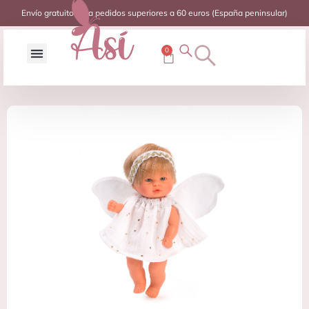
Envío gratuito para pedidos superiores a 60 euros (España peninsular)
0