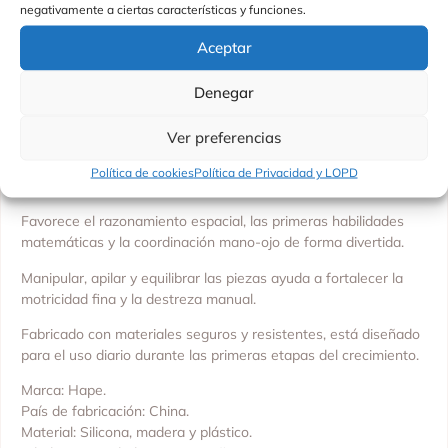
negativamente a ciertas características y funciones.
Las 16 tarjetas de retos proponen actividades guiadas que
ayudan a desarrollar la lógica, la concentración y la resolución
Aceptar
de problemas.
También permite el juego libre, fomentando la creatividad y la
Denegar
exploración a través de múltiples posibilidades de construcción.
Ver preferencias
Su combinación de silicona, madera y plástico ofrece una
experiencia sensorial variada y enriquecedora para el
Política de cookies
Política de Privacidad y LOPD
desarrollo infantil.
Favorece el razonamiento espacial, las primeras habilidades
matemáticas y la coordinación mano-ojo de forma divertida.
Manipular, apilar y equilibrar las piezas ayuda a fortalecer la
motricidad fina y la destreza manual.
Fabricado con materiales seguros y resistentes, está diseñado
para el uso diario durante las primeras etapas del crecimiento.
Marca: Hape.
País de fabricación: China.
Material: Silicona, madera y plástico.