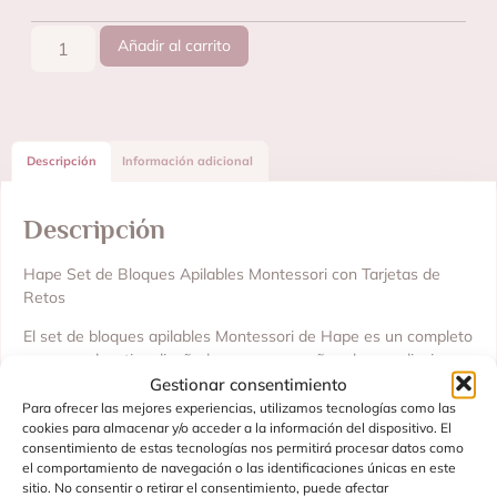
Añadir al carrito
Descripción
Información adicional
Descripción
Hape Set de Bloques Apilables Montessori con Tarjetas de
Retos
El set de bloques apilables Montessori de Hape es un completo
recurso educativo diseñado para acompañar el aprendizaje
Gestionar consentimiento
temprano de los más pequeños.
Para ofrecer las mejores experiencias, utilizamos tecnologías como las
Incluye 10 piezas geométricas de diferentes formas y
cookies para almacenar y/o acceder a la información del dispositivo. El
materiales, decoradas con simpáticos detalles de personajes
consentimiento de estas tecnologías nos permitirá procesar datos como
el comportamiento de navegación o las identificaciones únicas en este
que estimulan la imaginación.
sitio. No consentir o retirar el consentimiento, puede afectar