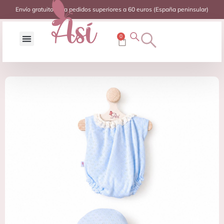
Envío gratuito para pedidos superiores a 60 euros (España peninsular)
0