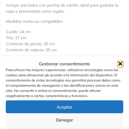
Incluye una bolsa con percha de cartón, ideal para guardar la
ropa o presentarla como regalo.
Medidas muñecos compatibles
Cuello: 24 cm
Tiro: 17 cm
Contorno de pecho: 30 cm
Contorno de cabeza: 35 cm
Detalles de interés
Gestionar consentimiento
Tamaño compatible: Muñecos de 43 cm
Para ofrecer las mejores experiencias, utilizamos tecnologías como las
cookies para almacenar y/o acceder a la información del dispositivo. El
Edad recomendada: +36 meses
consentimiento de estas tecnologías nos permitirá procesar datos como
Fabricado por: ASIVIL S.L.
el comportamiento de navegación o las identificaciones únicas en este
Fabricado en: España
sitio. No consentir o retirar el consentimiento, puede afectar
negativamente a ciertas características y funciones.
Aceptar
Productos Relacionados
Denegar