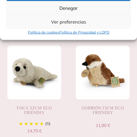
consumo responsable y respetuoso con el medio ambiente.
Denegar
Ver preferencias
Productos Relacionados
Política de cookies
Política de Privacidad y LOPD
FOCA 32CM ECO
GORRIÓN 13CM ECO
FRIENDLY
FRIENDLY
(1)
11,90
€
14,70
€