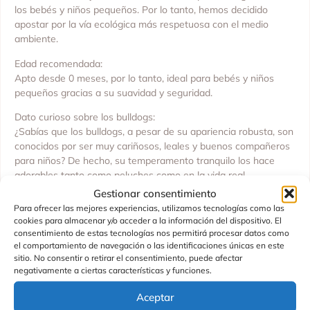
los bebés y niños pequeños. Por lo tanto, hemos decidido
apostar por la vía ecológica más respetuosa con el medio
ambiente.
Edad recomendada:
Apto desde 0 meses, por lo tanto, ideal para bebés y niños
pequeños gracias a su suavidad y seguridad.
Dato curioso sobre los bulldogs:
¿Sabías que los bulldogs, a pesar de su apariencia robusta, son
conocidos por ser muy cariñosos, leales y buenos compañeros
para niños? De hecho, su temperamento tranquilo los hace
adorables tanto como peluches como en la vida real.
Gestionar consentimiento
Consejos de limpieza:
Para ofrecer las mejores experiencias, utilizamos tecnologías como las
Para mantenerlo limpio y suave, simplemente limpiar con un
cookies para almacenar y/o acceder a la información del dispositivo. El
paño húmedo mojado en agua. Asimismo, no es necesario
consentimiento de estas tecnologías nos permitirá procesar datos como
lavarlo a máquina, lo que ayuda a conservar su textura y forma
el comportamiento de navegación o las identificaciones únicas en este
originales.
sitio. No consentir o retirar el consentimiento, puede afectar
negativamente a ciertas características y funciones.
En definitiva, un peluche adorable, ecológico y realista, perfecto
Aceptar
para abrazar, jugar y coleccionar, mientras fomentas un