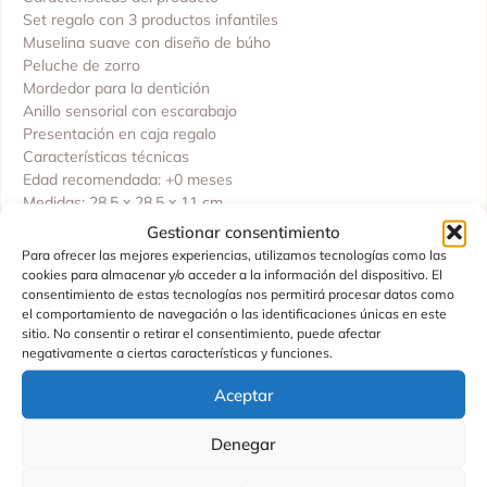
Set regalo con 3 productos infantiles
Muselina suave con diseño de búho
Peluche de zorro
Mordedor para la dentición
Anillo sensorial con escarabajo
Presentación en caja regalo
Características técnicas
Edad recomendada: +0 meses
Medidas: 28,5 x 28,5 x 11 cm
Fabricado por: Little Dutch
Gestionar consentimiento
Fabricado en: China
Para ofrecer las mejores experiencias, utilizamos tecnologías como las
cookies para almacenar y/o acceder a la información del dispositivo. El
La Caja Regalo Forest Friends de Little Dutch es un detalle
consentimiento de estas tecnologías nos permitirá procesar datos como
perfecto para recién nacidos, combinando suavidad, ternura y
el comportamiento de navegación o las identificaciones únicas en este
estimulación sensorial en un solo set.
sitio. No consentir o retirar el consentimiento, puede afectar
negativamente a ciertas características y funciones.
Aceptar
Productos Relacionados
Denegar