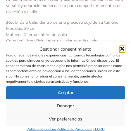
versátil y adorable muñeca, lista para compartir momentos de
diversión y estilo.
¡Recibirás a Celia dentro de una preciosa caja de su tamaño!
Medidas: 30 cm
Material: Cuerpo entero de vinilo
Características: Pelo largo, ojos claros, articulada
Gestionar consentimiento
Edad recomendada +36 meses.
Para ofrecer las mejores experiencias, utilizamos tecnologías como las
cookies para almacenar y/o acceder a la información del dispositivo. El
Fabricado en España por Asivil S.l
consentimiento de estas tecnologías nos permitirá procesar datos como
el comportamiento de navegación o las identificaciones únicas en este
sitio. No consentir o retirar el consentimiento, puede afectar
negativamente a ciertas características y funciones.
Productos Relacionados
Aceptar
Denegar
Ver preferencias
Política de cookies
Política de Privacidad y LOPD