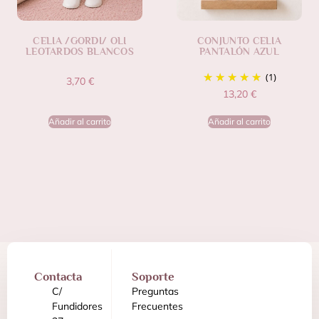
CELIA /GORDI/ OLI
CONJUNTO CELIA
LEOTARDOS BLANCOS
PANTALÓN AZUL
(1)
3,70
€
13,20
€
Añadir al carrito
Añadir al carrito
Contacta
Soporte
C/
Preguntas
Fundidores
Frecuentes