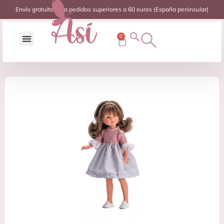
Envío gratuito para pedidos superiores a 60 euros (España peninsular)
0