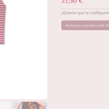
27,50
€
¿Quieres que te notifique
Avísame cuando esté di