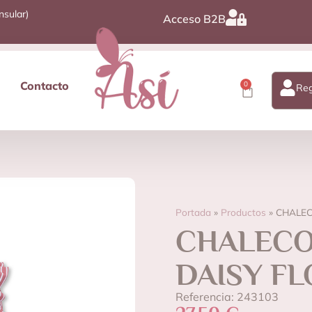
nsular)
Acceso B2B
Contacto
0
Reg
Portada
»
Productos
»
CHALEC
CHALECO 
DAISY F
Referencia: 243103