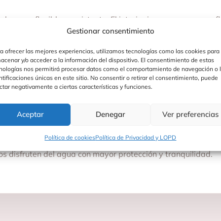
al suave, flexible y resistente. El interior incorpora espuma
Gestionar consentimiento
 una capacidad máxima de peso entre 15 y 19 kg. Incluye c
a ofrecer las mejores experiencias, utilizamos tecnologías como las cookies para
acenar y/o acceder a la información del dispositivo. El consentimiento de estas
nologías nos permitirá procesar datos como el comportamiento de navegación o 
ntificaciones únicas en este sitio. No consentir o retirar el consentimiento, puede
ctar negativamente a ciertas características y funciones.
Aceptar
Denegar
Ver preferencias
Política de cookies
Política de Privacidad y LOPD
 disfruten del agua con mayor protección y tranquilidad.