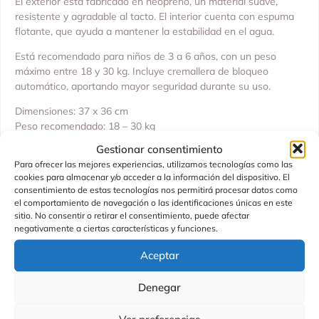
El exterior está fabricado en neopreno, un material suave,
resistente y agradable al tacto. El interior cuenta con espuma
flotante, que ayuda a mantener la estabilidad en el agua.
Está recomendado para niños de 3 a 6 años, con un peso
máximo entre 18 y 30 kg. Incluye cremallera de bloqueo
automático, aportando mayor seguridad durante su uso.
Dimensiones: 37 x 36 cm
Peso recomendado: 18 – 30 kg
Edad recomendada: 3 a 6 años
Gestionar consentimiento
Fabricante: The Essentials B.V
Para ofrecer las mejores experiencias, utilizamos tecnologías como las
Lugar de fabricación: ASI
cookies para almacenar y/o acceder a la información del dispositivo. El
consentimiento de estas tecnologías nos permitirá procesar datos como
Un accesorio ideal para que los niños disfruten del agua con
el comportamiento de navegación o las identificaciones únicas en este
mayor confianza y protección.
sitio. No consentir o retirar el consentimiento, puede afectar
negativamente a ciertas características y funciones.
Aceptar
Productos Relacionados
Denegar