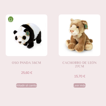
OSO PANDA 36CM
CACHORRO DE LEÓN
27CM
25,60
€
15,70
€
Añadir al carrito
Leer más