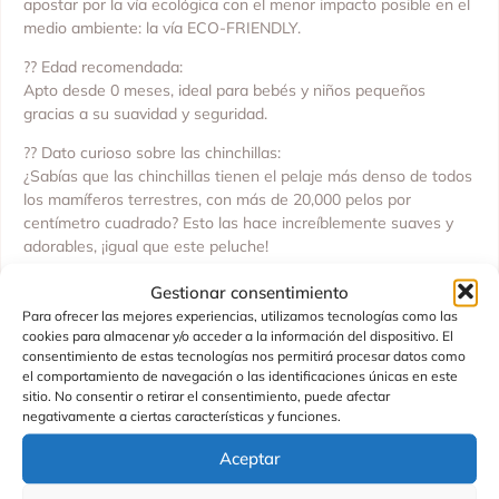
apostar por la vía ecológica con el menor impacto posible en el
medio ambiente: la vía ECO-FRIENDLY.
?? Edad recomendada:
Apto desde 0 meses, ideal para bebés y niños pequeños
gracias a su suavidad y seguridad.
?? Dato curioso sobre las chinchillas:
¿Sabías que las chinchillas tienen el pelaje más denso de todos
los mamíferos terrestres, con más de 20,000 pelos por
centímetro cuadrado? Esto las hace increíblemente suaves y
adorables, ¡igual que este peluche!
?? Consejos de limpieza:
Gestionar consentimiento
Para mantenerlo siempre limpio y suave, simplemente limpiar
Para ofrecer las mejores experiencias, utilizamos tecnologías como las
con un paño húmedo mojado en agua. No es necesario lavarlo
cookies para almacenar y/o acceder a la información del dispositivo. El
a máquina, lo que ayuda a conservar su textura y forma
consentimiento de estas tecnologías nos permitirá procesar datos como
el comportamiento de navegación o las identificaciones únicas en este
originales.
sitio. No consentir o retirar el consentimiento, puede afectar
negativamente a ciertas características y funciones.
?? Un peluche adorable, realista y ecológico, perfecto para
abrazar, jugar y coleccionar, mientras fomentas un consumo
Aceptar
responsable y respetuoso con el medio ambiente.