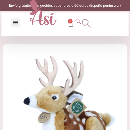
Envío gratuito para pedidos superiores a 60 euros (España peninsular)
0