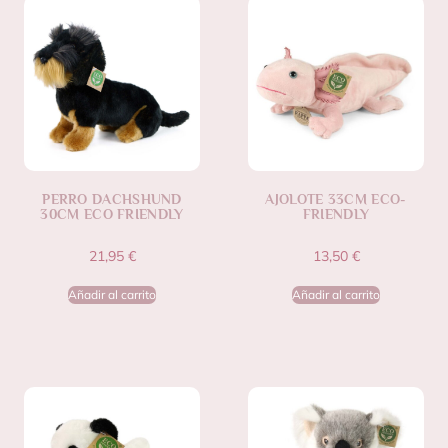
PERRO DACHSHUND
AJOLOTE 33CM ECO-
30CM ECO FRIENDLY
FRIENDLY
21,95
€
13,50
€
Añadir al carrito
Añadir al carrito