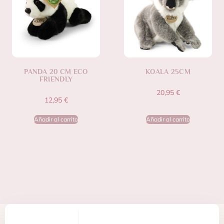
PANDA 20 CM ECO
KOALA 25CM
FRIENDLY
20,95
€
12,95
€
Añadir al carrito
Añadir al carrito