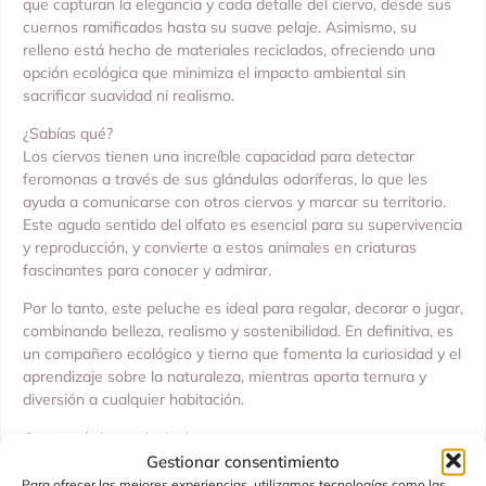
que capturan la elegancia y cada detalle del ciervo, desde sus
cuernos ramificados hasta su suave pelaje. Asimismo, su
relleno está hecho de materiales reciclados, ofreciendo una
opción ecológica que minimiza el impacto ambiental sin
sacrificar suavidad ni realismo.
¿Sabías qué?
Los ciervos tienen una increíble capacidad para detectar
feromonas a través de sus glándulas odoríferas, lo que les
ayuda a comunicarse con otros ciervos y marcar su territorio.
Este agudo sentido del olfato es esencial para su supervivencia
y reproducción, y convierte a estos animales en criaturas
fascinantes para conocer y admirar.
Por lo tanto, este peluche es ideal para regalar, decorar o jugar,
combinando belleza, realismo y sostenibilidad. En definitiva, es
un compañero ecológico y tierno que fomenta la curiosidad y el
aprendizaje sobre la naturaleza, mientras aporta ternura y
diversión a cualquier habitación.
Características principales:
Gestionar consentimiento
Tamaño: 21 cm
Para ofrecer las mejores experiencias, utilizamos tecnologías como las