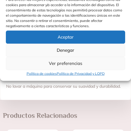
cookies para almacenar y/o acceder a la información del dispositivo. El
Material: Peluche suave de alta calidad con relleno reciclado
consentimiento de estas tecnologías nos permitirá procesar datos como
el comportamiento de navegación o las identificaciones únicas en este
Colección: Rappa Eco Friendly
sitio. No consentir o retirar el consentimiento, puede afectar
negativamente a ciertas características y funciones.
Edad recomendada: +0 meses
Aceptar
Fabricado en China
Fabricante: Rappa
Denegar
Consejos de limpieza:
Ver preferencias
Limpiar con un paño ligeramente húmedo para mantener su
Política de cookies
Política de Privacidad y LOPD
textura y forma.
No lavar a máquina para conservar su suavidad y durabilidad.
Productos Relacionados