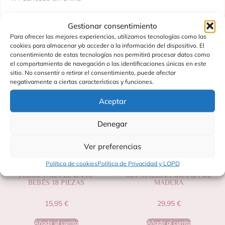
Gestionar consentimiento
Para ofrecer las mejores experiencias, utilizamos tecnologías como las
Productos Relacionados
cookies para almacenar y/o acceder a la información del dispositivo. El
consentimiento de estas tecnologías nos permitirá procesar datos como
el comportamiento de navegación o las identificaciones únicas en este
sitio. No consentir o retirar el consentimiento, puede afectar
negativamente a ciertas características y funciones.
Aceptar
Denegar
Ver preferencias
Política de cookies
Política de Privacidad y LOPD
JUEGO PARA EL BAÑO
SET MALETÍN GRANJA DE
BEBÉS 18 PIEZAS
MADERA
15,95
€
29,95
€
Añadir al carrito
Añadir al carrito