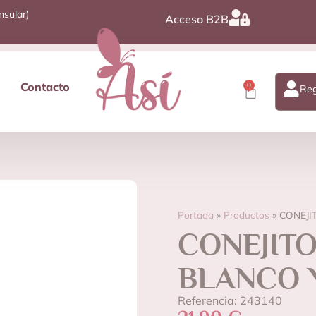
nsular)
Acceso B2B
Contacto
0
Reg
Portada
»
Productos
»
CONEJI
CONEJIT
BLANCO 
Referencia: 243140