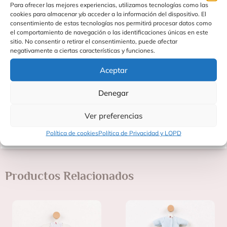
Cuello: 12 cm
Para ofrecer las mejores experiencias, utilizamos tecnologías como las
cookies para almacenar y/o acceder a la información del dispositivo. El
Tiro: 8 cm
consentimiento de estas tecnologías nos permitirá procesar datos como
el comportamiento de navegación o las identificaciones únicas en este
Contorno pecho: 14 cm
sitio. No consentir o retirar el consentimiento, puede afectar
negativamente a ciertas características y funciones.
Contorno cabeza: 19,5 cm
Aceptar
Información adicional:
Edad recomendada: mayores de 36 meses
Denegar
Fabricado por: Asivil, S.L.
Ver preferencias
Origen: Fabricado en España
Política de cookies
Política de Privacidad y LOPD
Productos Relacionados