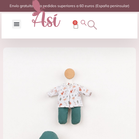
Envío gratuito para pedidos superiores a 60 euros (España peninsular)
0