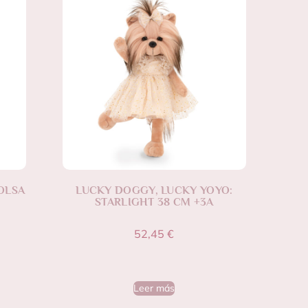
OLSA
LUCKY DOGGY, LUCKY YOYO:
STARLIGHT 38 CM +3A
52,45
€
Leer más