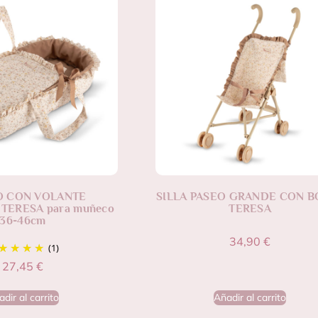
O CON VOLANTE
SILLA PASEO GRANDE CON B
TERESA para muñeco
TERESA
36-46cm
34,90
€
(1)
27,45
€
dir al carrito
Añadir al carrito