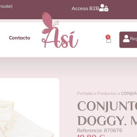
nsular)
Acceso B2B
Contacto
0
Reg
Portada
»
Productos
»
CONJUN
CONJUNT
DOGGY. 
Referencia: 870676