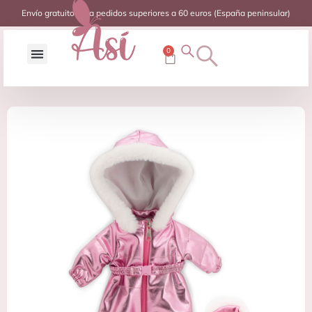
Envío gratuito para pedidos superiores a 60 euros (España peninsular)
0