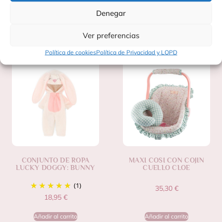
Denegar
Productos Relacionados
Ver preferencias
Política de cookies
Política de Privacidad y LOPD
CONJUNTO DE ROPA
MAXI COSI CON COJIN
LUCKY DOGGY: BUNNY
CUELLO CLOE
(1)
35,30
€
18,95
€
Añadir al carrito
Añadir al carrito