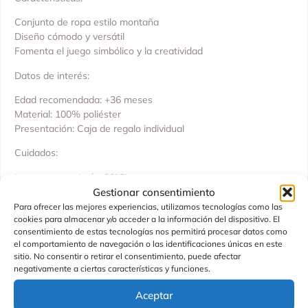
Conjunto de ropa estilo montaña
Diseño cómodo y versátil
Fomenta el juego simbólico y la creatividad
Datos de interés:
Edad recomendada: +36 meses
Material: 100% poliéster
Presentación: Caja de regalo individual
Cuidados:
Lavar a mano (máx. 30ºC)
Gestionar consentimiento
No usar blanqueador
No planchar
Para ofrecer las mejores experiencias, utilizamos tecnologías como las
cookies para almacenar y/o acceder a la información del dispositivo. El
No secar en secadora
consentimiento de estas tecnologías nos permitirá procesar datos como
Marca: Orange Toys
el comportamiento de navegación o las identificaciones únicas en este
Fabricado en: China
sitio. No consentir o retirar el consentimiento, puede afectar
negativamente a ciertas características y funciones.
Ideal para que tu Lucky Doggy viva grandes aventuras con
estilo.
Aceptar