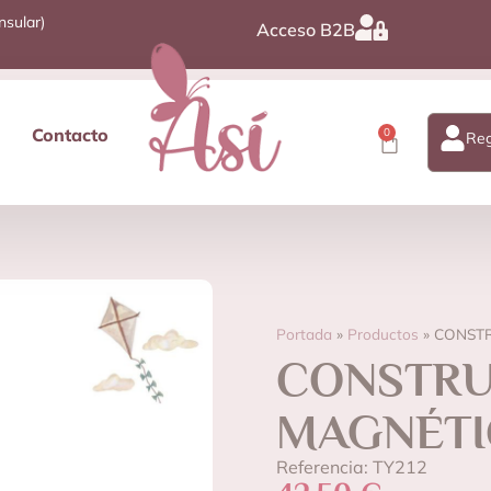
nsular)
Acceso B2B
Contacto
0
Reg
Portada
»
Productos
»
CONSTR
CONSTRU
MAGNÉTIC
Referencia: TY212