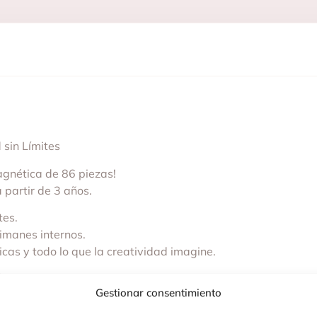
 sin Límites
agnética de 86 piezas!
 partir de 3 años.
tes.
imanes internos.
icas y todo lo que la creatividad imagine.
s del juego.
Gestionar consentimiento
cial y la motricidad fina.
solución de problemas.