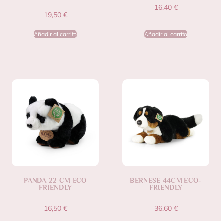
16,40
€
19,50
€
Añadir al carrito
Añadir al carrito
PANDA 22 CM ECO
BERNESE 44CM ECO-
FRIENDLY
FRIENDLY
16,50
€
36,60
€