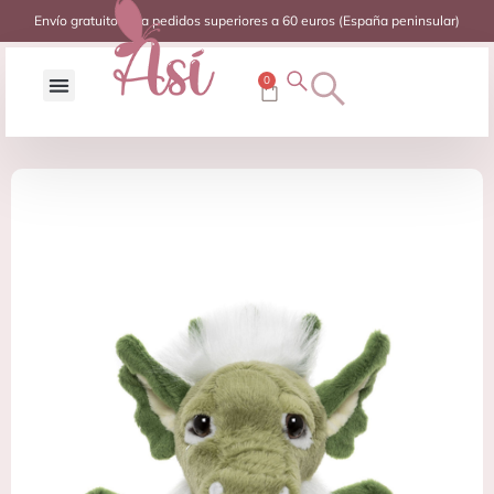
Envío gratuito para pedidos superiores a 60 euros (España peninsular)
0