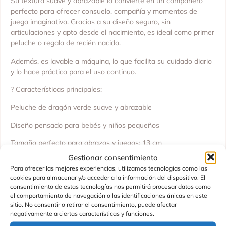
Su textura suave y abrazable lo convierte en un compañero
perfecto para ofrecer consuelo, compañía y momentos de
juego imaginativo. Gracias a su diseño seguro, sin
articulaciones y apto desde el nacimiento, es ideal como primer
peluche o regalo de recién nacido.
Además, es lavable a máquina, lo que facilita su cuidado diario
y lo hace práctico para el uso continuo.
? Características principales:
Peluche de dragón verde suave y abrazable
Diseño pensado para bebés y niños pequeños
Tamaño perfecto para abrazos y juegos: 13 cm
Gestionar consentimiento
Lavable a máquina para un mantenimiento sencillo
Para ofrecer las mejores experiencias, utilizamos tecnologías como las
cookies para almacenar y/o acceder a la información del dispositivo. El
Sin articulaciones, mayor seguridad
consentimiento de estas tecnologías nos permitirá procesar datos como
el comportamiento de navegación o las identificaciones únicas en este
Apto desde el nacimiento
sitio. No consentir o retirar el consentimiento, puede afectar
negativamente a ciertas características y funciones.
Un amigo dragón que escupe fuego, siempre listo para ofrecer
consuelo, compañía y abrazos llenos de magia.