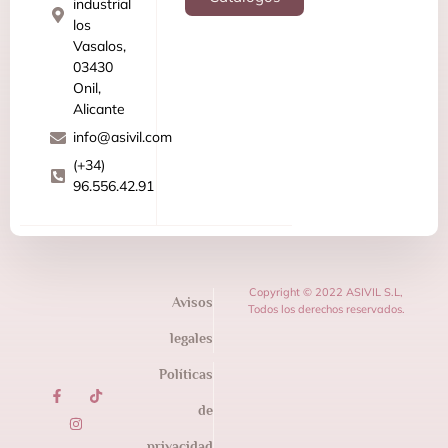
industrial
los
Vasalos,
03430
Onil,
Alicante
info@asivil.com
(+34)
96.556.42.91
Copyright © 2022 ASIVIL S.L,
Avisos
Todos los derechos reservados.
legales
Políticas
de
privacidad