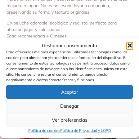
mojado en agua. No es necesario lavarlo a máquina,
preservando su forma y textura originales.
Un peluche adorable, ecológico y realista, perfecto para
abrazar, jugar y coleccionar.
Edad recomendada + 0 meses
Gestionar consentimiento
Fabricado en China
Para ofrecer las mejores experiencias, utilizamos tecnologías como las
cookies para almacenar y/o acceder a la información del dispositivo. El
Fabricado por: RAPPA
consentimiento de estas tecnologías nos permitirá procesar datos como
el comportamiento de navegación o las identificaciones únicas en este
sitio. No consentir o retirar el consentimiento, puede afectar
negativamente a ciertas características y funciones.
Productos Relacionados
Aceptar
Denegar
Ver preferencias
Política de cookies
Política de Privacidad y LOPD