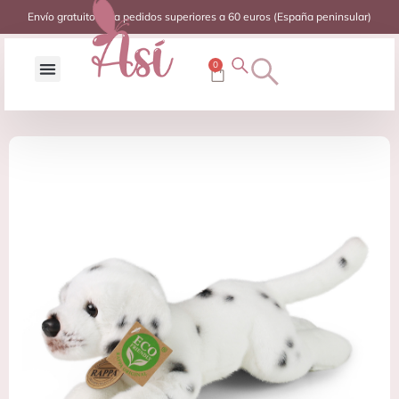
Envío gratuito para pedidos superiores a 60 euros (España peninsular)
0