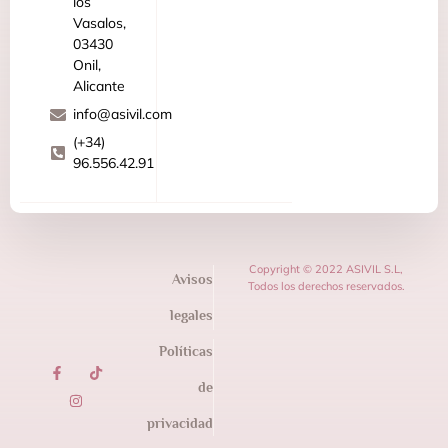
los
Vasalos,
03430
Onil,
Alicante
info@asivil.com
(+34)
96.556.42.91
Copyright © 2022 ASIVIL S.L,
Avisos
Todos los derechos reservados.
legales
Políticas
de
privacidad