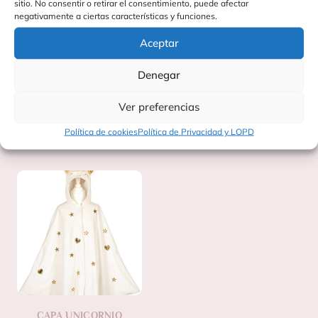
sitio. No consentir o retirar el consentimiento, puede afectar
Edad recomendada: A partir de 3 años
negativamente a ciertas características y funciones.
Fabricación: China
Aceptar
Un accesorio perfecto para brillar con estilo en cualquier
ocasión
Denegar
Ver preferencias
Política de cookies
Política de Privacidad y LOPD
Productos Relacionados
CAPA UNICORNIO