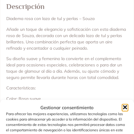
Descripción
Diadema rosa con lazo de tul y perlas – Souza
Añade un toque de elegancia y sofisticación con esta diadema
rosa de Souza, decorada con un delicado lazo de tul y perlas
brillantes. Una combinación perfecta que aporta un aire
refinado y encantador a cualquier peinado.
Su diseño suave y femenino la convierte en el complemento
ideal para ocasiones especiales, celebraciones o para dar un
toque de glamour al día a día. Además, su ajuste cómodo y
seguro permite llevarla durante horas con total comodidad.
Características:
Color: Rosa suave
Detalle: Lazo de tul rosa con perlas
Gestionar consentimiento
Diseño: Elegante y sofisticado
Para ofrecer las mejores experiencias, utilizamos tecnologías como las
Comodidad: Ajuste cómodo y seguro
cookies para almacenar y/o acceder a la información del dispositivo. El
consentimiento de estas tecnologías nos permitirá procesar datos como
Datos de interés:
el comportamiento de navegación o las identificaciones únicas en este