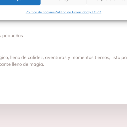
n un toque místico y caprichoso
Política de cookies
Política de Privacidad y LOPD
canto
ás pequeños
gico, lleno de calidez, aventuras y momentos tiernos, listo p
stante lleno de magia.