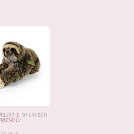
PELUCHE 30 CM ECO
FRIENDLY
27,25
€