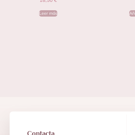
Leer más
Aña
Contacta