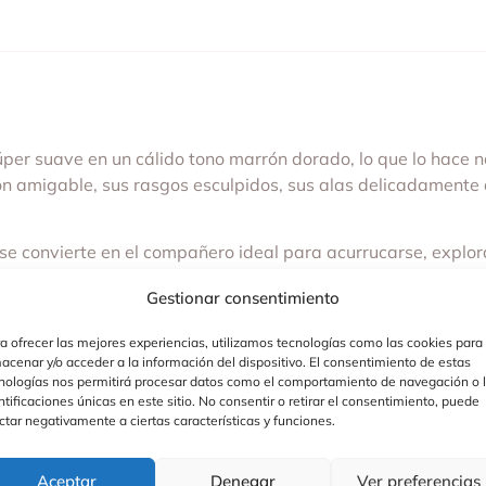
er suave en un cálido tono marrón dorado, lo que lo hace no
ión amigable, sus rasgos esculpidos, sus alas delicadamente 
 se convierte en el compañero ideal para acurrucarse, explor
 con Bartizan se transforma en una aventura fantástica, lo 
Gestionar consentimiento
a ofrecer las mejores experiencias, utilizamos tecnologías como las cookies para
nte lavable a máquina hace que cuidar de Bartizan sea senci
acenar y/o acceder a la información del dispositivo. El consentimiento de estas
nologías nos permitirá procesar datos como el comportamiento de navegación o 
ntificaciones únicas en este sitio. No consentir o retirar el consentimiento, puede
ctar negativamente a ciertas características y funciones.
deal para abrazos y mimos
Aceptar
Denegar
Ver preferencias