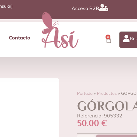
nsular)
Acceso B2B
Contacto
0
Reg
Portada
»
Productos
»
GÓRGOL
GÓRGOLA
Referencia: 905332
50,00
€