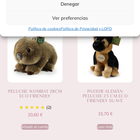
Denegar
Productos Relacionados
Ver preferencias
Política de cookies
Política de Privacidad y LOPD
PELUCHE WOMBAT 28CM
PASTOR ALEMÁN
ECO FRIENDLY
PELUCHE 23 CM ECO
FRIENDLY SUAVE
(2)
15,70
€
20,60
€
Añadir al carrito
Leer más