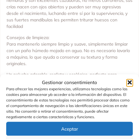
hembras y son excelentes cazadoras, no meros carroñeros; sus
crías nacen con ojos abiertos y pueden ser muy agresivas
desde el nacimiento, luchando entre sí por la supervivencia, y
sus fuertes mandíbulas les permiten triturar huesos con
facilidad
Consejos de limpieza:
Para mantenerlo siempre limpio y suave, simplemente limpiar
con un paño húmedo mojado en agua. No es necesario lavarlo
a máquina, lo que ayuda a conservar su textura y forma
originales.
Un peluche adorable, realista y ecológico, perfecto para
abrazar, jugar y coleccionar, mientras fomentas un consumo
Gestionar consentimiento
responsable y respetuoso con el medio ambiente.
Para ofrecer las mejores experiencias, utilizamos tecnologías como las
cookies para almacenar y/o acceder a la información del dispositivo. El
Edad recomendad + 0 meses
consentimiento de estas tecnologías nos permitirá procesar datos como
el comportamiento de navegación o las identificaciones únicas en este
Fabricado en China
sitio. No consentir o retirar el consentimiento, puede afectar
negativamente a ciertas características y funciones.
Fabricado por Rappa
Aceptar