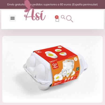
Envío gratuito para pedidos superiores a 60 euros (España peninsular)
0