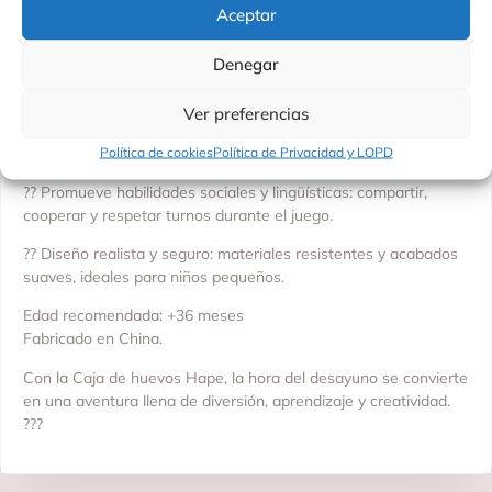
con yema y clara.
Aceptar
?? Desarrolla la motricidad fina: al romper y manipular los
Denegar
huevos, los niños mejoran la destreza manual y la coordinación
ojo-mano.
Ver preferencias
?? Fomenta la imaginación y el juego creativo: ideal para
Política de cookies
Política de Privacidad y LOPD
simular escenarios de cocina o supermercado.
?? Promueve habilidades sociales y lingüísticas: compartir,
cooperar y respetar turnos durante el juego.
?? Diseño realista y seguro: materiales resistentes y acabados
suaves, ideales para niños pequeños.
Edad recomendada: +36 meses
Fabricado en China.
Con la Caja de huevos Hape, la hora del desayuno se convierte
en una aventura llena de diversión, aprendizaje y creatividad.
???