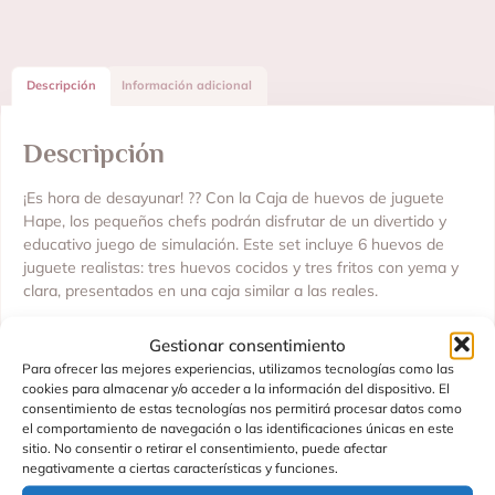
Descripción
Información adicional
Descripción
¡Es hora de desayunar! ?? Con la Caja de huevos de juguete
Hape, los pequeños chefs podrán disfrutar de un divertido y
educativo juego de simulación. Este set incluye 6 huevos de
juguete realistas: tres huevos cocidos y tres fritos con yema y
clara, presentados en una caja similar a las reales.
Cada huevo tiene cáscaras que se abren para ofrecer una
Gestionar consentimiento
experiencia de juego más auténtica, fomentando la creatividad,
Para ofrecer las mejores experiencias, utilizamos tecnologías como las
la coordinación y las habilidades sociales de los niños. Ideal
cookies para almacenar y/o acceder a la información del dispositivo. El
para juegos de rol como cocinar, servir o jugar a restaurantes.
consentimiento de estas tecnologías nos permitirá procesar datos como
el comportamiento de navegación o las identificaciones únicas en este
Características principales:
sitio. No consentir o retirar el consentimiento, puede afectar
negativamente a ciertas características y funciones.
?? Juego completo con 6 huevos: 3 huevos cocidos y 3 fritos