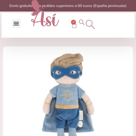
Envío gratuito para pedidos superiores a 60 euros (España peninsular)
0