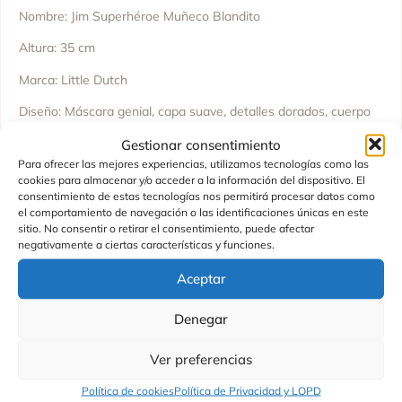
Nombre: Jim Superhéroe Muñeco Blandito
Altura: 35 cm
Marca: Little Dutch
Diseño: Máscara genial, capa suave, detalles dorados, cuerpo
blandito
Gestionar consentimiento
Edad recomendada: +12 meses
Para ofrecer las mejores experiencias, utilizamos tecnologías como las
cookies para almacenar y/o acceder a la información del dispositivo. El
Hecho en China
consentimiento de estas tecnologías nos permitirá procesar datos como
el comportamiento de navegación o las identificaciones únicas en este
sitio. No consentir o retirar el consentimiento, puede afectar
negativamente a ciertas características y funciones.
Aceptar
Productos Relacionados
Denegar
Ver preferencias
Política de cookies
Política de Privacidad y LOPD