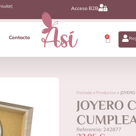
nsular)
Acceso B2B
Contacto
0
Reg
Portada
»
Productos
»
JOYERO
JOYERO C
CUMPLE
Referencia: 242877