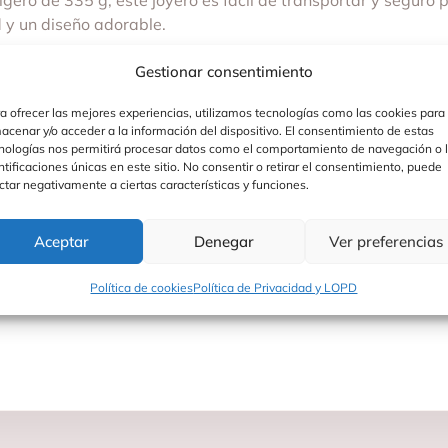
gero de 335 g, este joyero es fácil de transportar y seguro 
d y un diseño adorable.
ara colecciones de juguetes o simplemente para guardar p
Gestionar consentimiento
a ofrecer las mejores experiencias, utilizamos tecnologías como las cookies para
acenar y/o acceder a la información del dispositivo. El consentimiento de estas
nologías nos permitirá procesar datos como el comportamiento de navegación o 
ntificaciones únicas en este sitio. No consentir o retirar el consentimiento, puede
ctar negativamente a ciertas características y funciones.
Aceptar
Denegar
Ver preferencias
Política de cookies
Política de Privacidad y LOPD