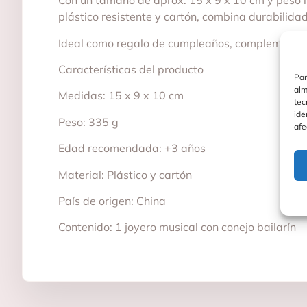
Con un tamaño de aprox. 15 x 9 x 10 cm y peso li
plástico resistente y cartón, combina durabilida
Ideal como regalo de cumpleaños, complemento p
Características del producto
Par
alm
Medidas: 15 x 9 x 10 cm
tec
ide
Peso: 335 g
afe
Edad recomendada: +3 años
Material: Plástico y cartón
País de origen: China
Contenido: 1 joyero musical con conejo bailarín