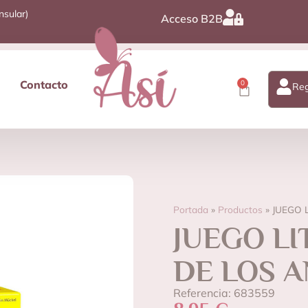
nsular)
Acceso B2B
Contacto
0
Reg
Portada
»
Productos
»
JUEGO 
JUEGO LI
DE LOS 
Referencia: 683559