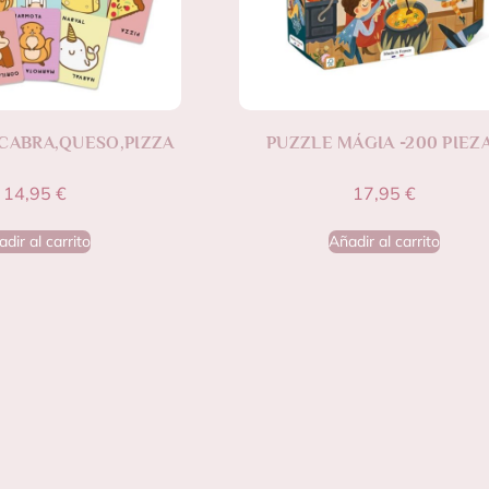
CABRA,QUESO,PIZZA
PUZZLE MÁGIA -200 PIEZ
14,95
€
17,95
€
dir al carrito
Añadir al carrito