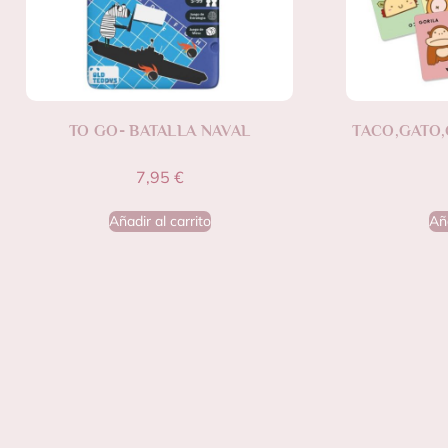
TO GO- BATALLA NAVAL
TACO,GATO,
7,95
€
Añadir al carrito
Aña