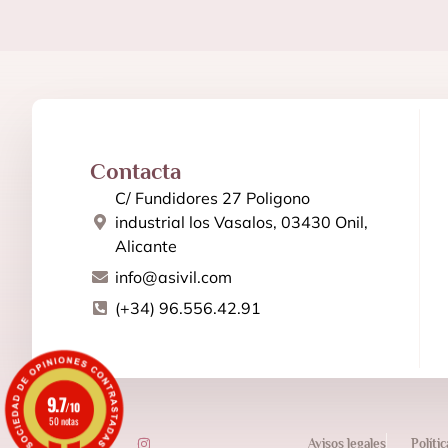
Contacta
C/ Fundidores 27 Poligono
industrial los Vasalos, 03430 Onil,
Alicante
info@asivil.com
(+34) 96.556.42.91
9.7
/10
50 notas
Avisos legales
Políti