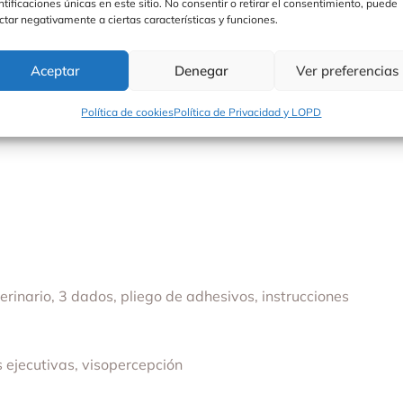
ntificaciones únicas en este sitio. No consentir o retirar el consentimiento, puede
ctar negativamente a ciertas características y funciones.
s en Alemania, es un regalo ideal para cualquier ocasión. 
percepción mientras los niños juegan.
Aceptar
Denegar
Ver preferencias
Política de cookies
Política de Privacidad y LOPD
terinario, 3 dados, pliego de adhesivos, instrucciones
 ejecutivas, visopercepción