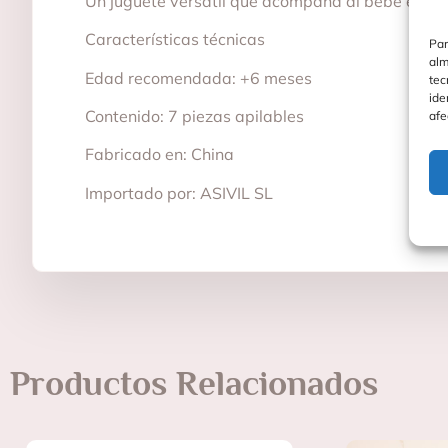
Un juguete versátil que acompaña al bebé en su
Características técnicas
Par
alm
Edad recomendada: +6 meses
tec
ide
Contenido: 7 piezas apilables
afe
Fabricado en: China
Importado por: ASIVIL SL
Productos Relacionados