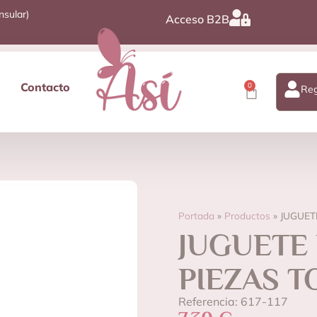
nsular)
Acceso B2B
Contacto
0
Reg
Portada
»
Productos
»
JUGUET
JUGUETE 
PIEZAS T
Referencia: 617-117