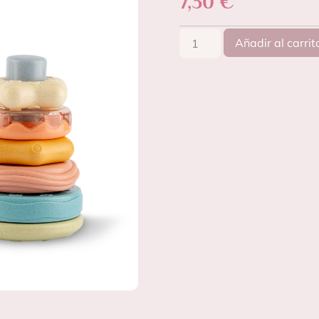
7,30
€
Añadir al carrit