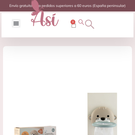
Envío gratuito para pedidos superiores a 60 euros (España peninsular)
0