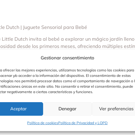
tle Dutch | Juguete Sensorial para Bebé
Little Dutch invita al bebé a explorar un mágico jardín lleno
osidad desde los primeros meses, ofreciendo múltiples estí
nte con texturas, formas y detalles interactivos, pensados p
Gestionar consentimiento
rmite al bebé reconocerse mientras juega, estimulando su des
a ofrecer las mejores experiencias, utilizamos tecnologías como las cookies para
acenar y/o acceder a la información del dispositivo. El consentimiento de estas
te ideal para agarrar, girar y manipular con facilidad.
nologías nos permitirá procesar datos como el comportamiento de navegación o 
ntificaciones únicas en este sitio. No consentir o retirar el consentimiento, puede
ctar negativamente a ciertas características y funciones.
Aceptar
Denegar
Ver preferencias
Política de cookies
Política de Privacidad y LOPD