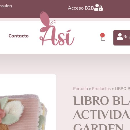
nsular)
Acceso B2B
Contacto
0
Reg
Portada
»
Productos
»
LIBRO 
LIBRO BL
ACTIVIDA
GARDEN