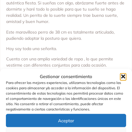
auténtica fiesta. Si sueñas con algo, abrázame fuerte antes de
dormirte y haré todo lo posible para que tu sueño se haga
realidad. Un perrito de la suerte siempre trae buena suerte,
amistad y buen humor.
Este maravilloso perro de 38 cm es totalmente articulado,
pudiendo adoptar la postura que quiera.
Hoy soy toda una señorita.
Cuento con una amplia variedad de ropa , lo que permite
vestirme con diferentes conjuntos para cada ocasión.
PRESENTACIÓN Caja de regalo individual que ¡Incluye perchas
Gestionar consentimiento
para ropa y un libro para colorear gratis!
Para ofrecer las mejores experiencias, utilizamos tecnologías como las
cookies para almacenar y/o acceder a la información del dispositivo. El
MEDIDA 38 cm
consentimiento de estas tecnologías nos permitirá procesar datos como
COMPOSICIÓN 100% poliéster
el comportamiento de navegación o las identificaciones únicas en este
sitio. No consentir o retirar el consentimiento, puede afectar
Fabricado por: ORANGE TOYS
negativamente a ciertas características y funciones.
Hecho en China
Edad recomendada: +3 años
Aceptar