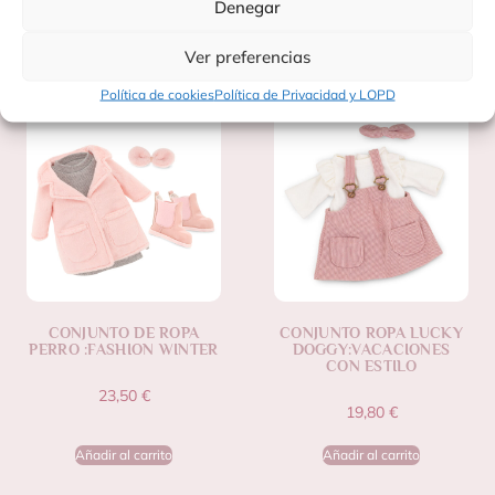
Denegar
Productos Relacionados
Ver preferencias
Política de cookies
Política de Privacidad y LOPD
CONJUNTO DE ROPA
CONJUNTO ROPA LUCKY
PERRO :FASHION WINTER
DOGGY:VACACIONES
CON ESTILO
23,50
€
19,80
€
Añadir al carrito
Añadir al carrito