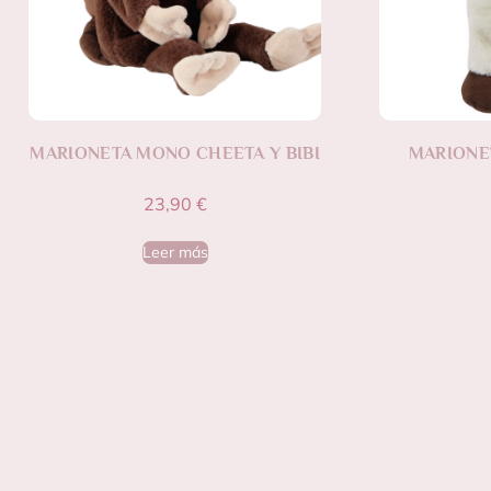
MARIONETA MONO CHEETA Y BIBI
MARIONE
23,90
€
Leer más