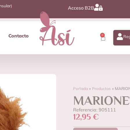
nsular)
Acceso B2B
Contacto
0
Reg
Portada
»
Productos
»
MARION
MARIONE
Referencia: 905111
12,95
€