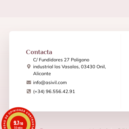
Contacta
C/ Fundidores 27 Poligono
industrial los Vasalos, 03430 Onil,
Alicante
info@asivil.com
(+34) 96.556.42.91
9.7
/10
50 notas