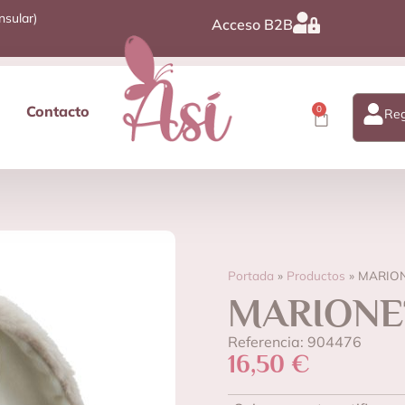
nsular)
Acceso B2B
Contacto
0
Reg
Portada
»
Productos
»
MARION
MARIONE
Referencia: 904476
16,50
€