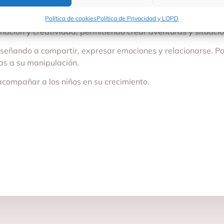
pañera perfecta para inventar historias y dar vida a nuevos
enta para el desarrollo infantil. Por un lado, ayudan a mejo
Política de cookies
Política de Privacidad y LOPD
ación y creatividad, permitiendo crear aventuras y situacio
nseñando a compartir, expresar emociones y relacionarse. Po
as a su manipulación.
acompañar a los niños en su crecimiento.