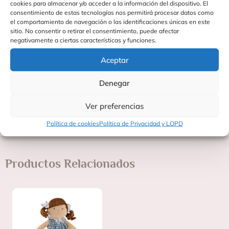
cookies para almacenar y/o acceder a la información del dispositivo. El
consciente y adorable.
consentimiento de estas tecnologías nos permitirá procesar datos como
?? Características del producto
el comportamiento de navegación o las identificaciones únicas en este
sitio. No consentir o retirar el consentimiento, puede afectar
?? Medidas: 40 cm aprox.
negativamente a ciertas características y funciones.
?? Peso: 75 g
Aceptar
?? Edad recomendada: Todas las edades (ideal recién nacidos)
Denegar
?? Material: Algodón orgánico y poliéster reciclado
Ver preferencias
?? País de origen: China
Política de cookies
Política de Privacidad y LOPD
Productos Relacionados