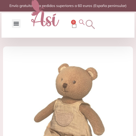
Envío gratuito para pedidos superiores a 60 euros (España peninsular)
0