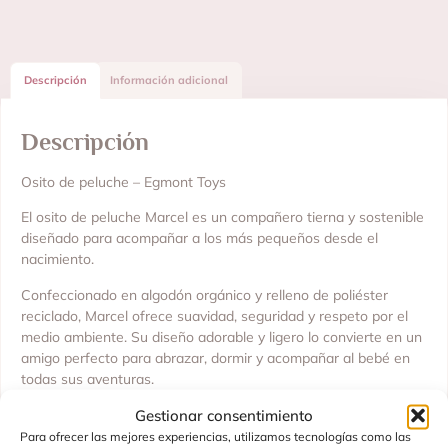
Descripción
Información adicional
Descripción
Osito de peluche – Egmont Toys
El osito de peluche Marcel es un compañero tierna y sostenible
diseñado para acompañar a los más pequeños desde el
nacimiento.
Confeccionado en algodón orgánico y relleno de poliéster
reciclado, Marcel ofrece suavidad, seguridad y respeto por el
medio ambiente. Su diseño adorable y ligero lo convierte en un
amigo perfecto para abrazar, dormir y acompañar al bebé en
todas sus aventuras.
Ideal para recién nacidos y niños de todas las edades, Marcel
Gestionar consentimiento
combina ternura, sostenibilidad y calidad, siendo un regalo
Para ofrecer las mejores experiencias, utilizamos tecnologías como las