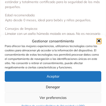
estándar y totalmente certificado para la seguridad de los más
pequeños.
Edad recomendada:
Apto desde 0 meses, ideal para bebés y niños pequeños.
Consejos de limpieza:
Limpiar con un paño húmedo mojado en agua. No es necesario
lavarlo a máquina, lo que ayuda a conservar su textura y forma
Gestionar consentimiento
originales.
Para ofrecer las mejores experiencias, utilizamos tecnologías como las
cookies para almacenar y/o acceder a la información del dispositivo. El
Un peluche encantador, ecológico y realista, perfecto para
consentimiento de estas tecnologías nos permitirá procesar datos como
abrazar, jugar y coleccionar.
el comportamiento de navegación o las identificaciones únicas en este
sitio. No consentir o retirar el consentimiento, puede afectar
negativamente a ciertas características y funciones.
Aceptar
Productos Relacionados
Denegar
Ver preferencias
Política de cookies
Política de Privacidad y LOPD