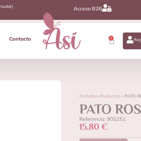
nsular)
Acceso B2B
Contacto
0
Reg
Portada
»
Productos
»
PATO R
PATO RO
Referencia: 905251
15,80
€